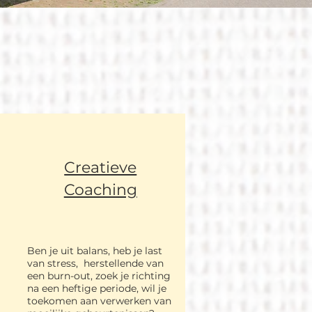
Creatieve
Coaching
Ben je uit bal
ans, heb je last
van stress, herstellende van
een burn-out, zoek je richting
na een heftige periode, wil je
toekomen aa
n
verwe
r
ken van