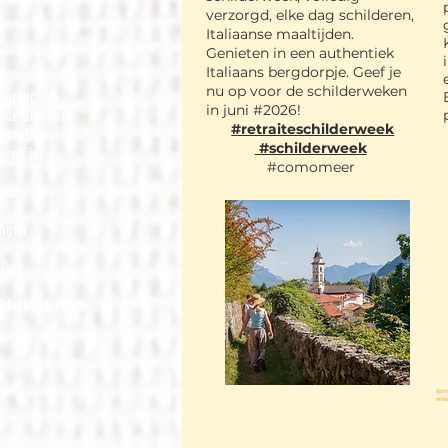
verzorgd, elke dag schilderen,
Italiaanse maaltijden.
Genieten in een authentiek
Italiaans bergdorpje.
Geef je
nu op voor de schilderweken
ldercursus
in juni #2026!
Oude Smederij
#retraiteschilderweek
ngen!
#schilderweek
eren in
#comomeer
rsus
ngen
lig
lderweek #italie
#portr
verhou