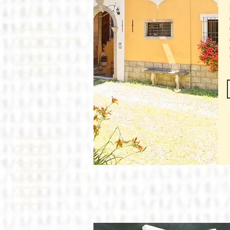
#creatievecoaching
#carolinevandevate-coaching
#TotalBalancecoach
#coachingEpe
#coachingapeldoorn
#christelijkecoaching
#schildervakantieItalië
#schildereninItalië
#schildervakantie
#christelijkeretraite
#christelijkevakantieweek
#schilderweek
#weekjeschilderen
#thuisschilderen
#schilderen