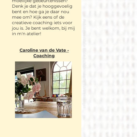
moeilijke gebeurtenissen?
Denk je dat je hoo
ggevoelig
bent en hoe ga je daar nou
mee om? Kijk eens of de
#schilderweekItalie #italie #schildervakantie #kleurenmengen
creatieve coaching iets voor
jou is. Je bent welkom, bij mij
in m'n atelier!
Caroline van de Vate -
Coaching