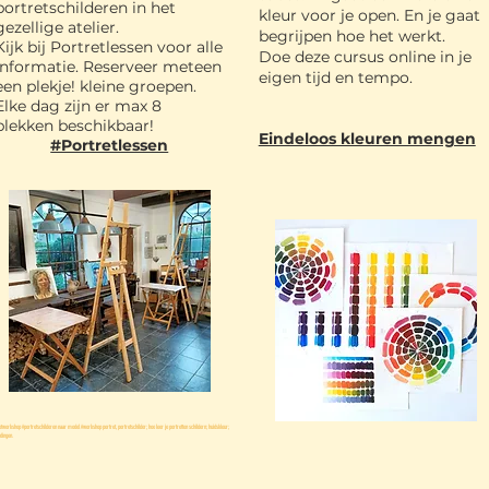
portretschilderen in het
kleur voor je open. En je gaat
gezellige atelier.
begrij
pen hoe het werkt.
Kijk bij Portretlessen voor alle
Doe deze cursus online in je
informatie. Reserveer meteen
eigen tijd en tempo.
een
plekje! kleine groepen.
Elke dag zijn er max 8
plekken beschikbaar!
Eindeloos kleuren mengen
#Portretlessen
etworkshop #portretschilderen naar model #workshop portret, portretschilder; hoe leer je portretten schildern; huidskleur;
dingen.