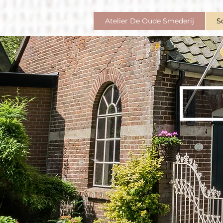
Atelier De Oude Smederij
S