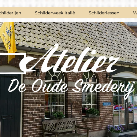
childerijen
Schilderweek Italië
Schilderlessen
W