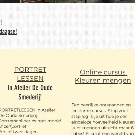
!
edaagse!
#retraite #christelijk #italie #schilderretraite
PORTRET
Online cursus
LESSEN
Kleuren m
engen
in Atelier De Oude
Smederij!
Een heerlijke ontspannen en
PORTRETLESSEN in Atelier
leerzame cursus. Stap voor
De Oude Smederij.
stap leg ik je uit hoe je een
Portretschilderles met
model
eindeloze hoeveelheid kleuren
of
zelfportret
.
kunt mengen uit echt maar 6
Een of twee dagen
tubes! Er gaat een wereld van