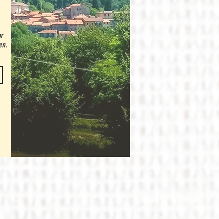
ar
en.