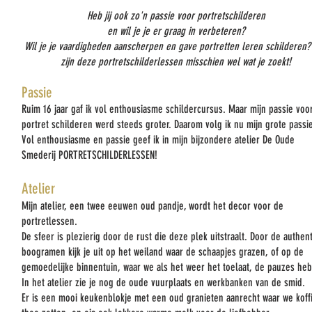
Heb jij ook zo'n passie voor portretschilderen
en wil je je er graag in verbeteren?
Wil je je vaardigheden aanscherpen en gave portretten leren schilderen?
zijn deze portretschilderlessen misschien wel wat je zoekt!
Passie
Ruim 16 jaar gaf ik vol enthousiasme schildercursus. Maar mijn passie voo
portret schilderen werd steeds groter. Daarom volg ik nu mijn grote passi
Vol enthousiasme en passie geef ik in mijn bijzondere atelier De Oude
Smederij PORTRETSCHILDERLESSEN!
Atelier
Mijn atelier, een twee eeuwen oud pandje, wordt het decor voor de
portretlessen.
De sfeer is plezierig door de rust die deze plek uitstraalt. Door de authen
boogramen kijk je uit op het weiland waar de schaapjes grazen, of op de
gemoedelijke binnentuin, waar we als het weer het toelaat, de pauzes he
In het atelier zie je nog de oude vuurplaats en werkbanken van de smid.
Er is een mooi keukenblokje met een oud granieten aanrecht waar we koff