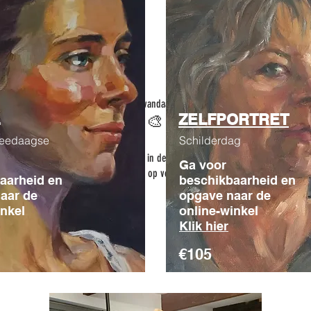
Schrijf je vandaag nog in!
ZELFPORTRET
🎨
weedaagse
Schilderdag
Wil je meer weten? Kijk in de
online-winkel
of neem
Ga voor
contact
met Caroline op voor meer informatie!
aarheid en
beschikbaarheid en
aar de
opgave naar de
inkel
online-winkel
Klik hier
€105