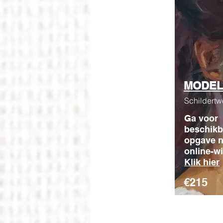
MODEL
Schildert
Ga voor
beschikb
opgave n
online-w
Klik hier
€215