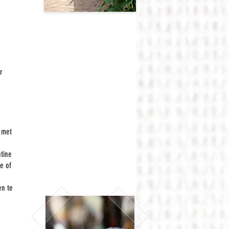
r
 met
ntine
e of
en te