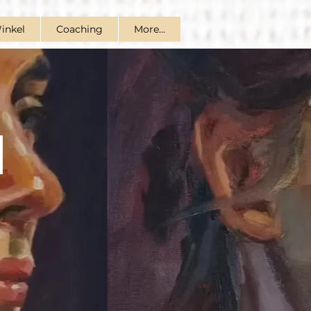
inkel
Coaching
More...
N