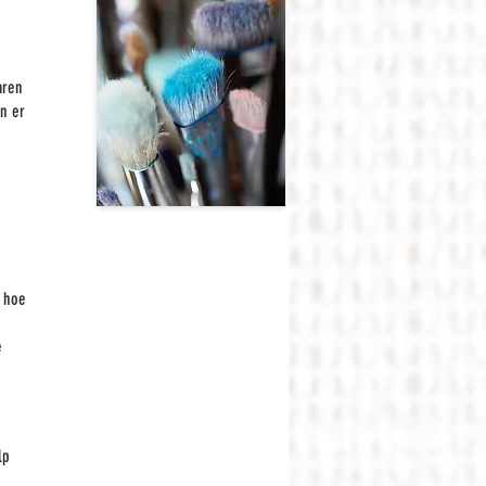
aren
jn er
n hoe
e
lp