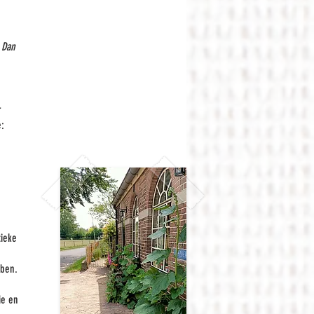
 Dan
r
e:
tieke
bben.
ie en