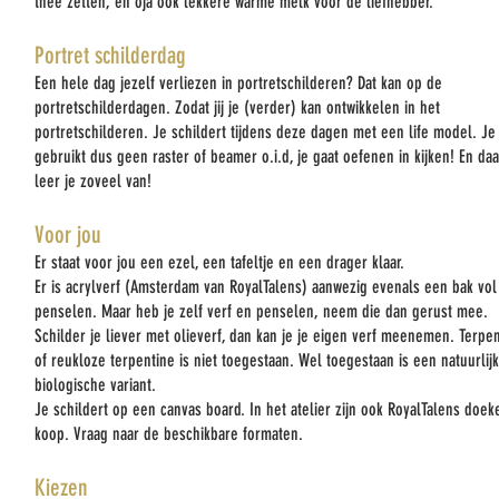
thee zetten, en oja ook lekkere warme melk voor de liefhebber.
Portret schilderdag
Een hele dag jezelf verliezen in portretschilderen? Dat kan op de
portretschilderdagen. Zodat jij je (verder) kan ontwikkelen in het
portretschilderen. Je schildert tijdens deze dagen met een life model. Je
gebruikt dus geen raster of beamer o.i.d, je gaat oefenen in kijken! En daa
leer je zoveel van!
Voor jou
Er staat voor jou een ezel, een tafeltje en een drager klaar.
Er is acrylverf (Amsterdam van RoyalTalens) aanwezig evenals een bak vol
penselen. Maar heb je zelf verf en penselen, neem die dan gerust mee.
Schilder je liever met olieverf, dan kan je je eigen verf meenemen. Terpe
of reukloze terpentine is niet toegestaan. Wel toegestaan is een natuurlijk
biologische variant.
Je schildert op een canvas board. In het atelier zijn ook RoyalTalens doek
koop. Vraag naar de beschikbare formaten.
Kiezen