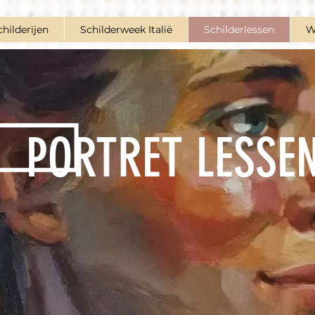
childerijen
Schilderweek Italië
Schilderlessen
W
PORTRET
LESSE