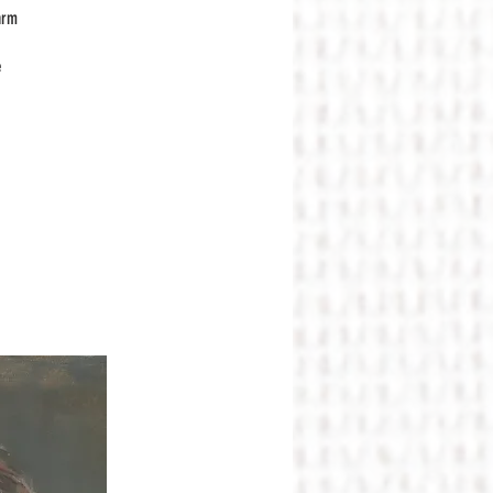
arm
e