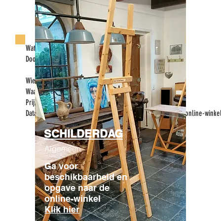
​Wat: Portretschilderdag in Atelier
Door: Portretschilder Caroline van de Vate van
'Atelier de Oude Smederij'
Wie: Beginner en gevorderde
Waar: Atelier De Oude Smederij, Jonasweg 4, Vaassen
Prijs: €105-€115 voor een hele dag inclusief materiaal
Data: Kijk voor actuele data en beschikbaarheid in de online-winke
SCHILDERDAG
Algemeen
Online winkel
Ga voor
beschikbaarheid en
opgave naar de
online-winkel
Klik hier