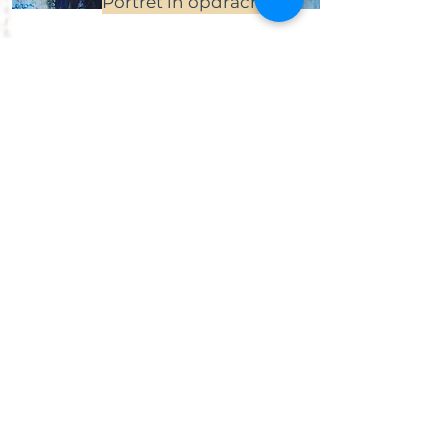
Portret in opdracht
Meer informatie
Wilt u een portret aanvragen bij
Caroline? Leuk! Op deze pagina
vind je meer informatie.
Meer lezen
Adres
Jonasweg 4
8171 NN Vaassen
Nederland