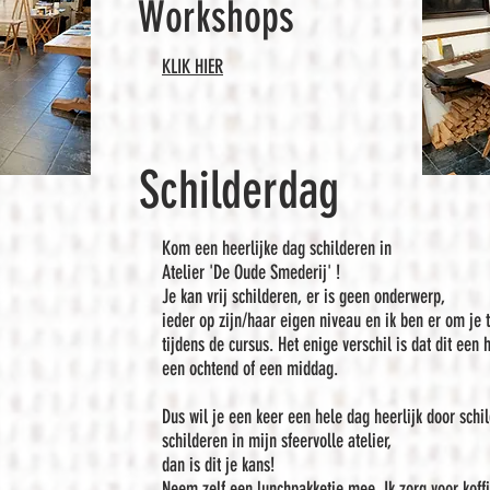
Workshops
KLIK HIER
Schilderdag
Kom een heerlijke dag schilderen in
Atelier 'De Oude Smederij' !
Je kan vrij schilderen, er is geen onderwerp,
ieder op zijn/haar eigen niveau en ik ben er om je 
tijdens de cursus. Het enige verschil is dat dit een 
een ochtend of een middag.
Dus wil je een keer een hele dag heerlijk door schil
schilderen in mijn sfeervolle atelier,
dan is dit je kans!
Neem zelf een lunchpakketje mee. Ik zorg voor koffi