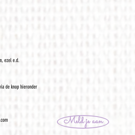
n, ezel e.d.
via de knop hieronder
Meld je aan
l.com