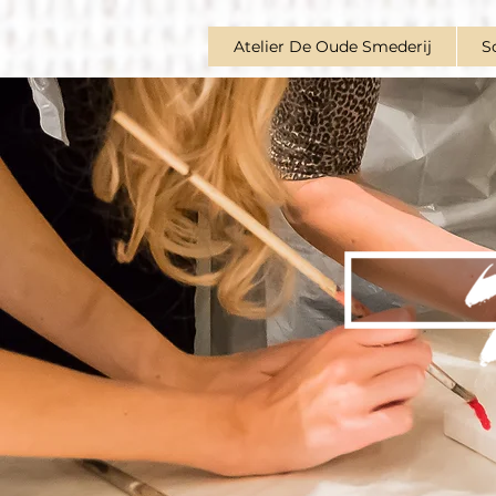
Atelier De Oude Smederij
S