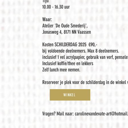
Tijd
10.00 - 16.30 uur
Waar:
Atelier 'De Oude Smederij',
Jonasweg 4, 8171 NN Vaassen
Kosten SCHILDERDAG
2025
€90,-
bij voldoende deelnemers. Max 8 deelnemers.
inclusief 1 vel acrylpapier, gebruik van verf, pensele
Inclusief koffie/thee en lekkers
Zelf lunch mee nemen.
Reserveer je plek voor de schilderdag in de winkel 
WINKEL
Vragen? Mail naar:
carolinevandevate-art@hotmai