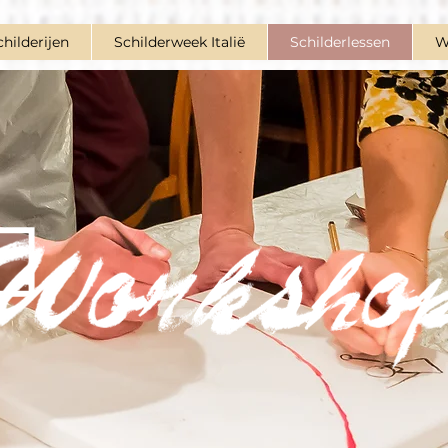
childerijen
Schilderweek Italië
Schilderlessen
W