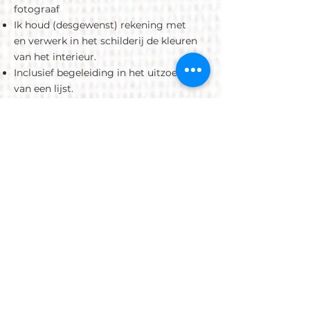
fotograaf
Ik houd (desgewenst) rekening met
en verwerk in het schilderij de kleuren
van het interieur.
Inclusief begeleiding in het uitzoeken
van een lijst.
Er geldt een meerprijs voor het schilderen van handen,
romp, 'niet effen' achtergrond.
De portretten worden geschilderd op
professioneel linnen schildersdoek.
Prijs is inclusief btw en exclusief lijst.
Neem contact op
Vragen?
Ik help u graag verder
Heeft u een vragen, neem dan gerust