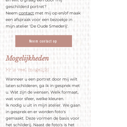
en wilt u graag een door mij
geschilderd portret?
Neem
contact
met mij op en/of maak
een afspraak voor een bezoekje in
mijn atelier 'De Oude Smederij'.
Neem contact op
Mogelijkheden
Er is veel mogelijk!
Wanneer u een portret door mij wilt
laten schilderen, ga ik in gesprek met
u. Wat zijn de wensen. Welk formaat,
wat voor sfeer, welke kleuren.
Ik nodig u uit in mijn atelier. We gaan
in gesprek en er worden foto's
gemaakt. Deze vormen de basis voor
het schilderij. Naast de foto's is het