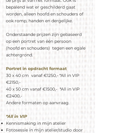
de prijs af van het formaat. Ook is
bepalend wat er geschilderd gaat
worden, alleen hoofd en schouders of
ook romp, handen en dergelijke.
Onderstaande prijzen zijn gebaseerd
op een portret van één persoon
(hoofd en schouders) tegen een egale
achtergrond.
Portret in opdracht formaat
30 x 40 cm vanaf €1250,- *All in VIP
€2150,-
40 x 50 cm vanaf €1500,- *All in VIP
€2400,-
Andere formaten op aanvraag.
*All in VIP
Kennismaking in mijn atelier
Fotosessie in mijn atelier/studio door