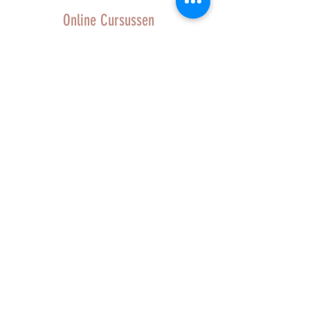
Online Cursussen
Bekijk hier de GRATIS introductie les
Basistraining
'Eindeloos kleuren mengen'
Met uitleg en gratis tips!
. Bestel hier de online schildercursus!!
REVIEW