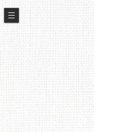
Sorry, het gevraagde product is niet beschikbaar
Mijn account
Volg uw bestelling
Winkelmandje
Toon prijzen
EUR