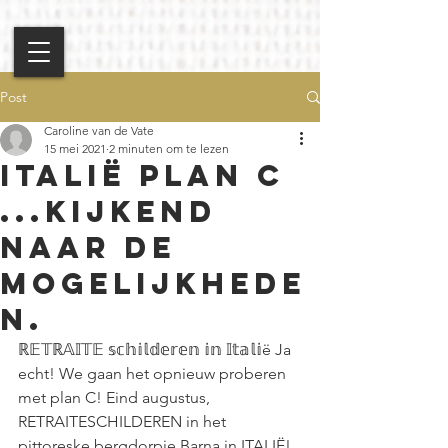
Post
Caroline van de Vate
15 mei 2021
2 minuten om te lezen
Italië plan c
...Kijkend
naar de
mogelijkhede
n.
ℝ𝔼𝕋ℝ𝔸𝕀𝕋𝔼 𝕤𝕔𝕙𝕚𝕝𝕕𝕖𝕣𝕖𝕟 𝕚𝕟 𝕀𝕥𝕒𝕝𝕚ë Ja 
echt! We gaan het opnieuw proberen 
met plan C! Eind augustus, 
RETRAITESCHILDEREN in het 
pittoreske bergdorpje Barna in ITALIË!  